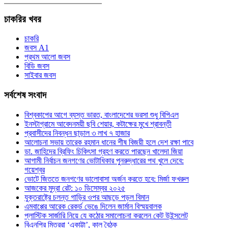
চাকরির
খবর
চাকরি
জবস A1
প্রথম আলো জবস
বিডি জবস
সাইবার জবস
সর্বশেষ
সংবাদ
বিশ্বকাপের আগে ব্যস্ত ভারত, বাংলাদেশের ভরসা শুধু বিপিএল
ইনস্টাগ্রামে আবেদনময়ী ছবি শেয়ার, কটাক্ষের মুখে শ্রাবন্তী
প্রবাসীদের নিবন্ধন ছাড়াল ৩ লাখ ৭ হাজার
আলোচনা সভায় তারেক রহমান ধানের শীষ বিজয়ী হলে দেশ রক্ষা পাবে
ডা. জাহিদের ব্রিফিং চিকিৎসা গ্রহণ করতে পারছেন খালেদা জিয়া
আগামী নির্বাচন জনগণের ভোটাধিকার পুনরুদ্ধারের পথ খুলে দেবে:
গয়েশ্বর
ভোটে জিততে জনগণের ভালোবাসা অর্জন করতে হবে: মির্জা ফখরুল
আজকের মুদ্রা রেট: ১০ ডিসেম্বর ২০২৫
যুক্তরাষ্ট্রে চলন্ত গাড়ির ওপর আছড়ে পড়ল বিমান
এমবাপ্পের আরেক রেকর্ড ভেঙে দিলেন জার্মান বিস্ময়বালক
প্লাস্টিক সার্জারি নিয়ে যে কঠোর সমালোচনা করলেন কেট উইন্সলেট
বিএনপির মিত্ররা ‘একাট্টা’, কাল বৈঠক