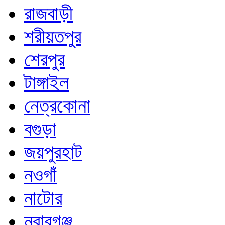
রাজবাড়ী
শরীয়তপুর
শেরপুর
টাঙ্গাইল
নেত্রকোনা
বগুড়া
জয়পুরহাট
নওগাঁ
নাটোর
নবাবগঞ্জ