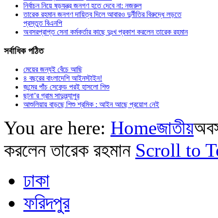
নির্বাচন নিয়ে ষড়যন্ত্র জনগণ হতে দেবে না: নজরুল
তারেক রহমান জনগণ দায়িত্ব দিলে আবারও দুর্নীতির বিরুদ্ধে লড়তে
প্রস্তুত বিএনপি
অবসরপ্রাপ্ত সেনা কর্মকর্তার কাছে দুঃখ প্রকাশ করলেন তারেক রহমান
সর্বাধিক
পঠিত
মেয়ের জন্যই বেঁচে আছি
৪ বছরের বাংলাদেশি আইনস্টাইন!
জন্মের পাঁচ সেকেন্ড পরই হাসলো শিশু
ছানা’র গ্রাম সাদুল্ল্যাপুর
আশুলিয়ায় বাড়ছে শিশু শ্রমিক : আইন আছে প্রয়োগ নেই
You are here:
Home
জাতীয়
অবস
করলেন তারেক রহমান
Scroll to 
ঢাকা
ফরিদপুর