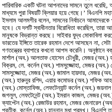
পারিবারিক একটি ঘটনা আপনাদের সামনে তুলে ধরেছি, 
মাধ্যমে পুরা বিষয়টি ক্লিয়ার হয়ে গেছে।’ বিএনপি মহা
ইসলাম আলমগীর বলেন, সামনের নির্বাচনে আমাদেরকে প
হবে। যে দলটি স্বাধীনতার বিরোধিতা করেছিল, তারা আব
মানুষকে বিভ্রান্ত করছে। সাইবার যুদ্ধ মোকাবিলা ক
ভারতের ইঙ্গিতে তারেক রহমান দেশে আসছেন না, সেটা
গণতন্ত্রের ব্যাপারে কখনো আপস করেনি। অনুষ্ঠানে ব
মার্শাল (অব.) আলতাফ হোসেন চৌধুরী, মেজর (অব.) হ
বিক্রম, লে. কর্নেল (অব.) শামসুজ্জোহা, মেজর (অব.)
সামসুজ্জোহা, মেজর (অব.) জামাল হায়দার, মেজর (অব
(অব.) হারুনুর রশিদ, এয়ার কমোডর (অব.) শফিক আহম
(অব.) মোস্তাফিজ, লেফটেন্যান্ট কর্নেল (অব.) জয়নাল
জগলুল, লেফটেনেন্ট (অব.) ইমরান কাজল, মেজর (অব.)
ক্যাপ্টেন (অব.) রেজাউর রহমান, মেজর জেনারেল (অ
প্রতীক, কর্নেল (অব.) হান্নান মৃধা প্রমুখ। বিএনপি 