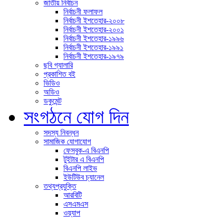
জাতীয় নির্বাচন
নির্বাচনী ফলাফল
নির্বাচনী ইশতেহার-২০০৮
নির্বাচনী ইশতেহার-২০০১
নির্বাচনী ইশতেহার-১৯৯৬
নির্বাচনী ইশতেহার-১৯৯১
নির্বাচনী ইশতেহার-১৯৭৯
ছবি গ্যালারি
প্রকাশিত বই
ভিডিও
অডিও
ডকুমেন্ট
সংগঠনে যোগ দিন
সদস্য নিবন্ধন
সামাজিক যোগাযোগ
ফেসবুক-এ বিএনপি
টুইটার এ বিএনপি
বিএনপি লাইভ
ইউটিউব চ্যানেল
তথ্যপ্রযুক্তি
আরবিটি
এসএমএস
ওয়্যাপ