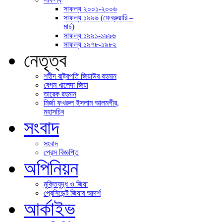
সাফল্য ২০০১-​২০০৬
সাফল্য ১৯৯৬ (ফেব্রুয়ারি –
মার্চ)
সাফল্য ১৯৯১-​১৯৯৬
সাফল্য ১৯৭৮-​১৯৮২
নেতৃত্ব
শহীদ রাষ্ট্রপতি জিয়াউর রহমান
বেগম খালেদা জিয়া
তারেক রহমান
মির্জা ফখরুল ইসলাম আলমগীর,
মহাসচিব
সংবাদ
সংবাদ
প্রেস বিজ্ঞপ্তি
অপিনিয়ন
মুক্তিযুদ্ধ ও জিয়া
প্রেসিডেন্ট জিয়ার আদর্শ
আর্কাইভ