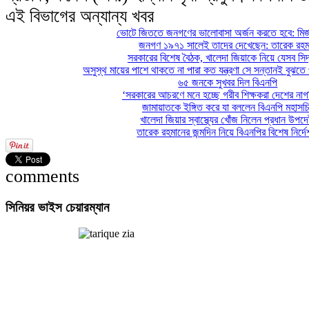
এই বিভাগের অন্যান্য খবর
ভোটে জিততে জনগণের ভালোবাসা অর্জন করতে হবে: মির্
জনগণ ১৯৭১ সালেই তাদের দেখেছেন: তারেক রহম
সরকারের বিশেষ বৈঠক, খালেদা জিয়াকে নিয়ে যেসব সিদ
অসুস্থ মায়ের পাশে থাকতে না পারা কত যন্ত্রণা সে সন্তানই বুঝতে প
৬৫ জনকে সুখবর দিল বিএনপি
‘সরকারের আচরণে মনে হচ্ছে গরীব শিক্ষকরা দেশের নাগ
জামায়াতকে ইঙ্গিত করে যা বললেন বিএনপি মহাসচ
খালেদা জিয়ার স্বাস্থ্যের খোঁজ নিলেন প্রধান উপদেষ্
তারেক রহমানের জন্মদিন নিয়ে বিএনপির বিশেষ নির্দে
comments
সিনিয়র
ভাইস চেয়ারম্যান