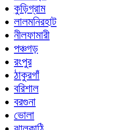
কুড়িগ্রাম
লালমনিরহাট
নীলফামারী
পঞ্চগড়
রংপুর
ঠাকুরগাঁ
বরিশাল
বরগুনা
ভোলা
ঝালকাঠি