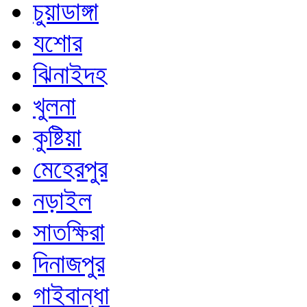
চুয়াডাঙ্গা
যশোর
ঝিনাইদহ
খুলনা
কুষ্টিয়া
মেহেরপুর
নড়াইল
সাতক্ষিরা
দিনাজপুর
গাইবান্ধা