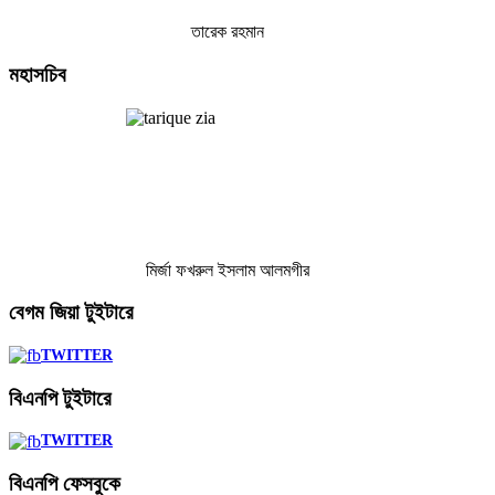
তারেক রহমান
মহাসচিব
মির্জা ফখরুল ইসলাম আলমগীর
বেগম
জিয়া টুইটারে
TWITTER
বিএনপি
টুইটারে
TWITTER
বিএনপি
ফেসবুকে