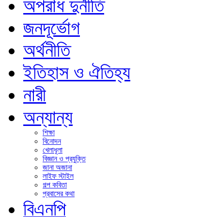
অপরাধ দুর্নীতি
জনদূর্ভোগ
অর্থনীতি
ইতিহাস ও ঐতিহ্য
নারী
অন্যান্য
শিক্ষা
বিনোদন
খেলাধূলা
বিজ্ঞান ও প্রযুক্তি
জানা অজানা
লাইফ স্টাইল
গল্প কবিতা
প্রবাসের কথা
বিএনপি