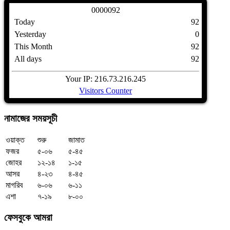
0
0
0
0
0
9
2
Today
92
Yesterday
0
This Month
92
All days
92
Your IP: 216.73.216.245
Visitors Counter
নামাজের
সময়সূচী
ওয়াক্ত
শুরু
জামাত
ফজর
৫-০৬
৫-৪৫
জোহর
১২-১৪
১-১৫
আসর
৪-২৩
৪-৪৫
মাগরিব
৬-০৬
৬-১১
এশা
৭-১৯
৮-০০
ফেসবুকে
আমরা