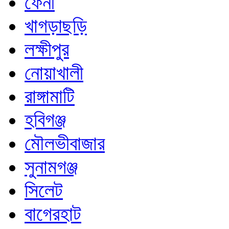
ফেনী
খাগড়াছড়ি
লক্ষীপুর
নোয়াখালী
রাঙ্গামাটি
হবিগঞ্জ
মৌলভীবাজার
সুনামগঞ্জ
সিলেট
বাগেরহাট