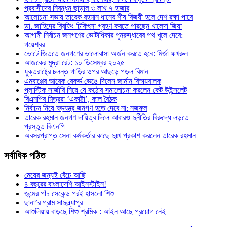
প্রবাসীদের নিবন্ধন ছাড়াল ৩ লাখ ৭ হাজার
আলোচনা সভায় তারেক রহমান ধানের শীষ বিজয়ী হলে দেশ রক্ষা পাবে
ডা. জাহিদের ব্রিফিং চিকিৎসা গ্রহণ করতে পারছেন খালেদা জিয়া
আগামী নির্বাচন জনগণের ভোটাধিকার পুনরুদ্ধারের পথ খুলে দেবে:
গয়েশ্বর
ভোটে জিততে জনগণের ভালোবাসা অর্জন করতে হবে: মির্জা ফখরুল
আজকের মুদ্রা রেট: ১০ ডিসেম্বর ২০২৫
যুক্তরাষ্ট্রে চলন্ত গাড়ির ওপর আছড়ে পড়ল বিমান
এমবাপ্পের আরেক রেকর্ড ভেঙে দিলেন জার্মান বিস্ময়বালক
প্লাস্টিক সার্জারি নিয়ে যে কঠোর সমালোচনা করলেন কেট উইন্সলেট
বিএনপির মিত্ররা ‘একাট্টা’, কাল বৈঠক
নির্বাচন নিয়ে ষড়যন্ত্র জনগণ হতে দেবে না: নজরুল
তারেক রহমান জনগণ দায়িত্ব দিলে আবারও দুর্নীতির বিরুদ্ধে লড়তে
প্রস্তুত বিএনপি
অবসরপ্রাপ্ত সেনা কর্মকর্তার কাছে দুঃখ প্রকাশ করলেন তারেক রহমান
সর্বাধিক
পঠিত
মেয়ের জন্যই বেঁচে আছি
৪ বছরের বাংলাদেশি আইনস্টাইন!
জন্মের পাঁচ সেকেন্ড পরই হাসলো শিশু
ছানা’র গ্রাম সাদুল্ল্যাপুর
আশুলিয়ায় বাড়ছে শিশু শ্রমিক : আইন আছে প্রয়োগ নেই