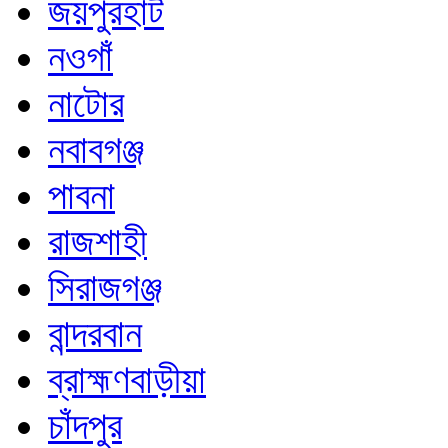
জয়পুরহাট
নওগাঁ
নাটোর
নবাবগঞ্জ
পাবনা
রাজশাহী
সিরাজগঞ্জ
বান্দরবান
ব্রাহ্মণবাড়ীয়া
চাঁদপুর