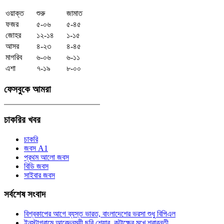
ওয়াক্ত
শুরু
জামাত
ফজর
৫-০৬
৫-৪৫
জোহর
১২-১৪
১-১৫
আসর
৪-২৩
৪-৪৫
মাগরিব
৬-০৬
৬-১১
এশা
৭-১৯
৮-০০
ফেসবুকে
আমরা
চাকরির
খবর
চাকরি
জবস A1
প্রথম আলো জবস
বিডি জবস
সাইবার জবস
সর্বশেষ
সংবাদ
বিশ্বকাপের আগে ব্যস্ত ভারত, বাংলাদেশের ভরসা শুধু বিপিএল
ইনস্টাগ্রামে আবেদনময়ী ছবি শেয়ার, কটাক্ষের মুখে শ্রাবন্তী