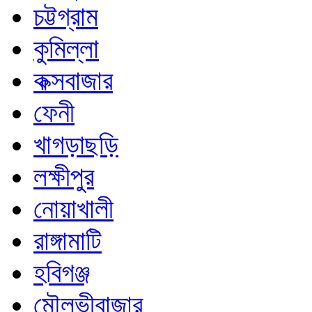
চট্টগ্রাম
কুমিল্লা
কক্সবাজার
ফেনী
খাগড়াছড়ি
লক্ষীপুর
নোয়াখালী
রাঙ্গামাটি
হবিগঞ্জ
মৌলভীবাজার