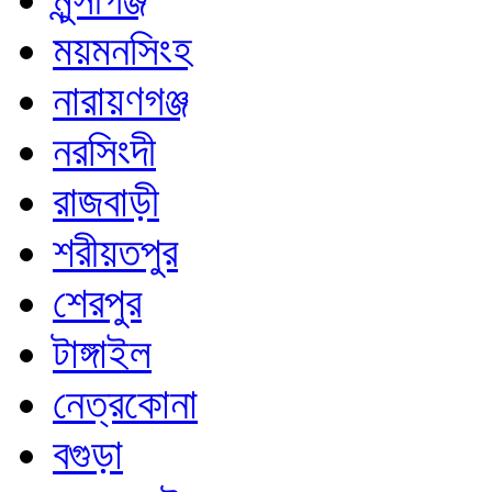
ময়মনসিংহ
নারায়ণগঞ্জ
নরসিংদী
রাজবাড়ী
শরীয়তপুর
শেরপুর
টাঙ্গাইল
নেত্রকোনা
বগুড়া