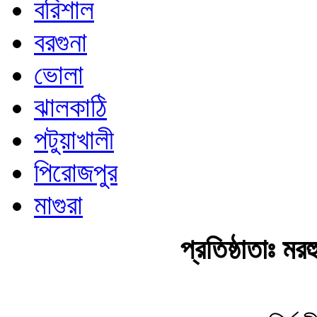
বরিশাল
বরগুনা
ভোলা
ঝালকাঠি
পটুয়াখালী
পিরোজপুর
মাগুরা
প্রতিষ্ঠাতাঃ ম