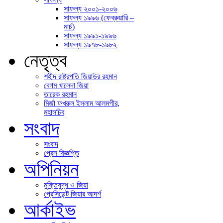
সাফল্য ২০০১-​২০০৬
সাফল্য ১৯৯৬ (ফেব্রুয়ারি –
মার্চ)
সাফল্য ১৯৯১-​১৯৯৬
সাফল্য ১৯৭৮-​১৯৮২
নেতৃত্ব
শহীদ রাষ্ট্রপতি জিয়াউর রহমান
বেগম খালেদা জিয়া
তারেক রহমান
মির্জা ফখরুল ইসলাম আলমগীর,
মহাসচিব
সংবাদ
সংবাদ
প্রেস বিজ্ঞপ্তি
অপিনিয়ন
মুক্তিযুদ্ধ ও জিয়া
প্রেসিডেন্ট জিয়ার আদর্শ
আর্কাইভ