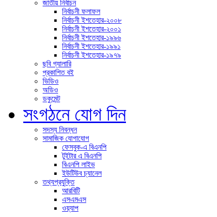
জাতীয় নির্বাচন
নির্বাচনী ফলাফল
নির্বাচনী ইশতেহার-২০০৮
নির্বাচনী ইশতেহার-২০০১
নির্বাচনী ইশতেহার-১৯৯৬
নির্বাচনী ইশতেহার-১৯৯১
নির্বাচনী ইশতেহার-১৯৭৯
ছবি গ্যালারি
প্রকাশিত বই
ভিডিও
অডিও
ডকুমেন্ট
সংগঠনে যোগ দিন
সদস্য নিবন্ধন
সামাজিক যোগাযোগ
ফেসবুক-এ বিএনপি
টুইটার এ বিএনপি
বিএনপি লাইভ
ইউটিউব চ্যানেল
তথ্যপ্রযুক্তি
আরবিটি
এসএমএস
ওয়্যাপ