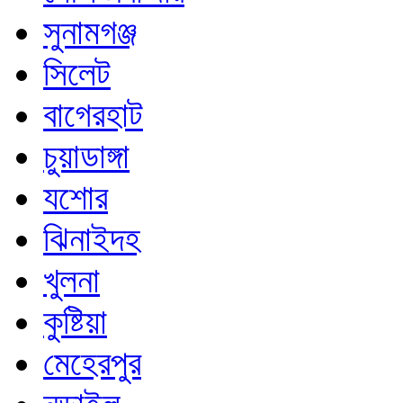
সুনামগঞ্জ
সিলেট
বাগেরহাট
চুয়াডাঙ্গা
যশোর
ঝিনাইদহ
খুলনা
কুষ্টিয়া
মেহেরপুর