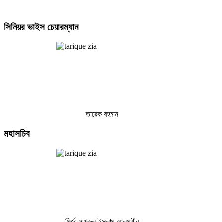
সিনিয়র
ভাইস চেয়ারম্যান
তারেক রহমান
মহাসচিব
মির্জা ফখরুল ইসলাম আলমগীর