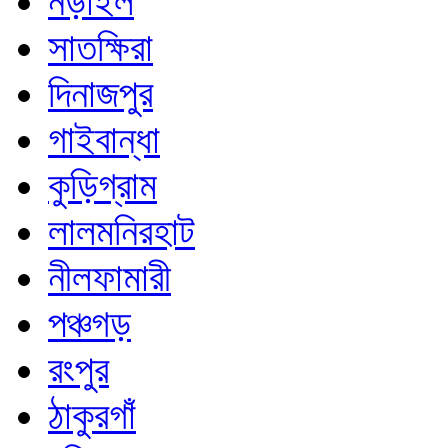
নড়াইল
সাতক্ষিরা
দিনাজপুর
গাইবান্ধা
কুড়িগ্রাম
লালমনিরহাট
নীলফামারী
পঞ্চগড়
রংপুর
ঠাকুরগাঁ