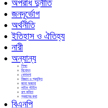
অপরাধ দুর্নীতি
জনদূর্ভোগ
অর্থনীতি
ইতিহাস ও ঐতিহ্য
নারী
অন্যান্য
শিক্ষা
বিনোদন
খেলাধূলা
বিজ্ঞান ও প্রযুক্তি
জানা অজানা
লাইফ স্টাইল
গল্প কবিতা
প্রবাসের কথা
বিএনপি