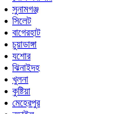
সুনামগঞ্জ
সিলেট
বাগেরহাট
চুয়াডাঙ্গা
যশোর
ঝিনাইদহ
খুলনা
কুষ্টিয়া
মেহেরপুর