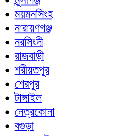
ময়মনসিংহ
নারায়ণগঞ্জ
নরসিংদী
রাজবাড়ী
শরীয়তপুর
শেরপুর
টাঙ্গাইল
নেত্রকোনা
বগুড়া