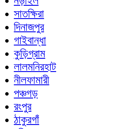
নড়াইল
সাতক্ষিরা
দিনাজপুর
গাইবান্ধা
কুড়িগ্রাম
লালমনিরহাট
নীলফামারী
পঞ্চগড়
রংপুর
ঠাকুরগাঁ