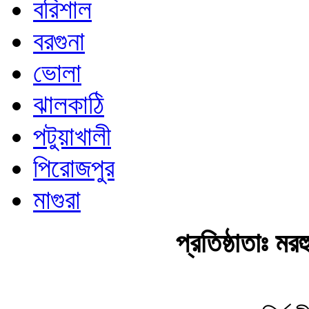
বরিশাল
বরগুনা
ভোলা
ঝালকাঠি
পটুয়াখালী
পিরোজপুর
মাগুরা
প্রতিষ্ঠাতাঃ ম