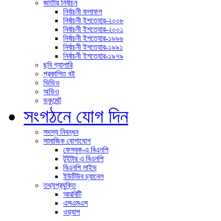
জাতীয় নির্বাচন
নির্বাচনী ফলাফল
নির্বাচনী ইশতেহার-২০০৮
নির্বাচনী ইশতেহার-২০০১
নির্বাচনী ইশতেহার-১৯৯৬
নির্বাচনী ইশতেহার-১৯৯১
নির্বাচনী ইশতেহার-১৯৭৯
ছবি গ্যালারি
প্রকাশিত বই
ভিডিও
অডিও
ডকুমেন্ট
সংগঠনে যোগ দিন
সদস্য নিবন্ধন
সামাজিক যোগাযোগ
ফেসবুক-এ বিএনপি
টুইটার এ বিএনপি
বিএনপি লাইভ
ইউটিউব চ্যানেল
তথ্যপ্রযুক্তি
আরবিটি
এসএমএস
ওয়্যাপ