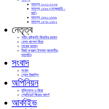
সাফল্য ২০০১-​২০০৬
সাফল্য ১৯৯৬ (ফেব্রুয়ারি –
মার্চ)
সাফল্য ১৯৯১-​১৯৯৬
সাফল্য ১৯৭৮-​১৯৮২
নেতৃত্ব
শহীদ রাষ্ট্রপতি জিয়াউর রহমান
বেগম খালেদা জিয়া
তারেক রহমান
মির্জা ফখরুল ইসলাম আলমগীর,
মহাসচিব
সংবাদ
সংবাদ
প্রেস বিজ্ঞপ্তি
অপিনিয়ন
মুক্তিযুদ্ধ ও জিয়া
প্রেসিডেন্ট জিয়ার আদর্শ
আর্কাইভ