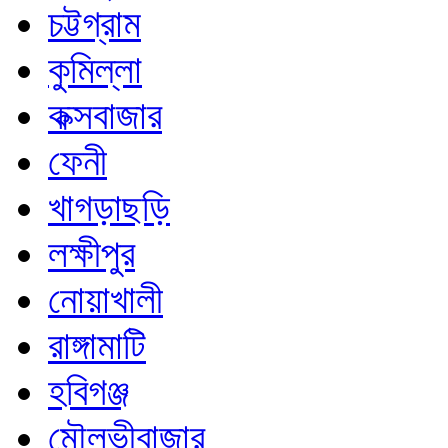
চট্টগ্রাম
কুমিল্লা
কক্সবাজার
ফেনী
খাগড়াছড়ি
লক্ষীপুর
নোয়াখালী
রাঙ্গামাটি
হবিগঞ্জ
মৌলভীবাজার