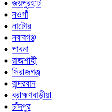
জয়পুরহাট
নওগাঁ
নাটোর
নবাবগঞ্জ
পাবনা
রাজশাহী
সিরাজগঞ্জ
বান্দরবান
ব্রাহ্মণবাড়ীয়া
চাঁদপুর