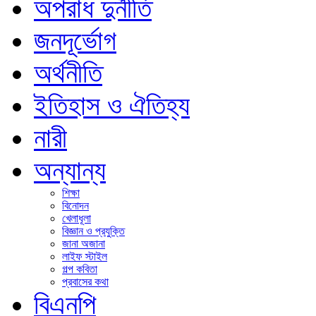
অপরাধ দুর্নীতি
জনদূর্ভোগ
অর্থনীতি
ইতিহাস ও ঐতিহ্য
নারী
অন্যান্য
শিক্ষা
বিনোদন
খেলাধূলা
বিজ্ঞান ও প্রযুক্তি
জানা অজানা
লাইফ স্টাইল
গল্প কবিতা
প্রবাসের কথা
বিএনপি