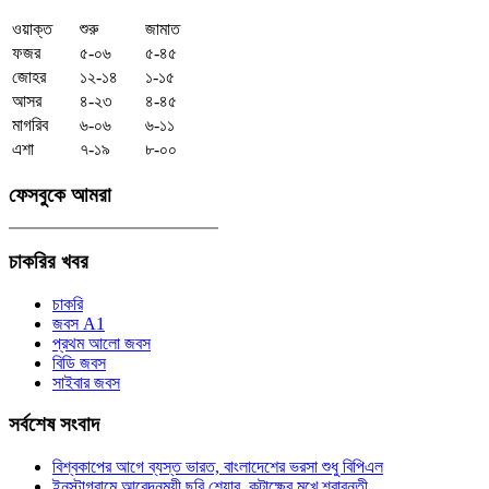
ওয়াক্ত
শুরু
জামাত
ফজর
৫-০৬
৫-৪৫
জোহর
১২-১৪
১-১৫
আসর
৪-২৩
৪-৪৫
মাগরিব
৬-০৬
৬-১১
এশা
৭-১৯
৮-০০
ফেসবুকে
আমরা
চাকরির
খবর
চাকরি
জবস A1
প্রথম আলো জবস
বিডি জবস
সাইবার জবস
সর্বশেষ
সংবাদ
বিশ্বকাপের আগে ব্যস্ত ভারত, বাংলাদেশের ভরসা শুধু বিপিএল
ইনস্টাগ্রামে আবেদনময়ী ছবি শেয়ার, কটাক্ষের মুখে শ্রাবন্তী