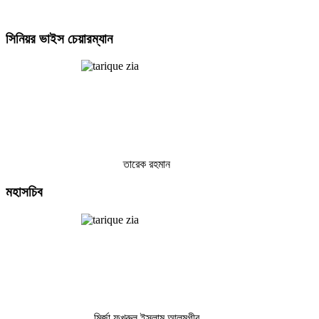
সিনিয়র
ভাইস চেয়ারম্যান
তারেক রহমান
মহাসচিব
মির্জা ফখরুল ইসলাম আলমগীর