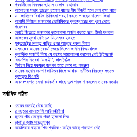
প্রবাসীদের নিবন্ধন ছাড়াল ৩ লাখ ৭ হাজার
আলোচনা সভায় তারেক রহমান ধানের শীষ বিজয়ী হলে দেশ রক্ষা পাবে
ডা. জাহিদের ব্রিফিং চিকিৎসা গ্রহণ করতে পারছেন খালেদা জিয়া
আগামী নির্বাচন জনগণের ভোটাধিকার পুনরুদ্ধারের পথ খুলে দেবে:
গয়েশ্বর
ভোটে জিততে জনগণের ভালোবাসা অর্জন করতে হবে: মির্জা ফখরুল
আজকের মুদ্রা রেট: ১০ ডিসেম্বর ২০২৫
যুক্তরাষ্ট্রে চলন্ত গাড়ির ওপর আছড়ে পড়ল বিমান
এমবাপ্পের আরেক রেকর্ড ভেঙে দিলেন জার্মান বিস্ময়বালক
প্লাস্টিক সার্জারি নিয়ে যে কঠোর সমালোচনা করলেন কেট উইন্সলেট
বিএনপির মিত্ররা ‘একাট্টা’, কাল বৈঠক
নির্বাচন নিয়ে ষড়যন্ত্র জনগণ হতে দেবে না: নজরুল
তারেক রহমান জনগণ দায়িত্ব দিলে আবারও দুর্নীতির বিরুদ্ধে লড়তে
প্রস্তুত বিএনপি
অবসরপ্রাপ্ত সেনা কর্মকর্তার কাছে দুঃখ প্রকাশ করলেন তারেক রহমান
সর্বাধিক
পঠিত
মেয়ের জন্যই বেঁচে আছি
৪ বছরের বাংলাদেশি আইনস্টাইন!
জন্মের পাঁচ সেকেন্ড পরই হাসলো শিশু
ছানা’র গ্রাম সাদুল্ল্যাপুর
আশুলিয়ায় বাড়ছে শিশু শ্রমিক : আইন আছে প্রয়োগ নেই