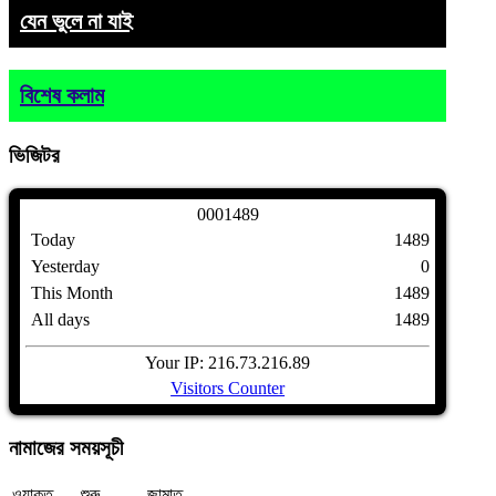
যেন ভুলে না যাই
বিশেষ কলাম
ভিজিটর
0
0
0
1
4
8
9
Today
1489
Yesterday
0
This Month
1489
All days
1489
Your IP: 216.73.216.89
Visitors Counter
নামাজের
সময়সূচী
ওয়াক্ত
শুরু
জামাত