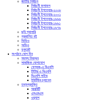
জাতীয় নির্বাচন
নির্বাচনী ফলাফল
নির্বাচনী ইশতেহার-২০০৮
নির্বাচনী ইশতেহার-২০০১
নির্বাচনী ইশতেহার-১৯৯৬
নির্বাচনী ইশতেহার-১৯৯১
নির্বাচনী ইশতেহার-১৯৭৯
ছবি গ্যালারি
প্রকাশিত বই
ভিডিও
অডিও
ডকুমেন্ট
সংগঠনে যোগ দিন
সদস্য নিবন্ধন
সামাজিক যোগাযোগ
ফেসবুক-এ বিএনপি
টুইটার এ বিএনপি
বিএনপি লাইভ
ইউটিউব চ্যানেল
তথ্যপ্রযুক্তি
আরবিটি
এসএমএস
ওয়্যাপ