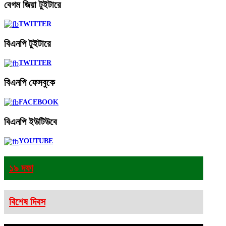
বেগম
জিয়া টুইটারে
TWITTER
বিএনপি
টুইটারে
TWITTER
বিএনপি
ফেসবুকে
FACEBOOK
বিএনপি
ইউটিউবে
YOUTUBE
১৯ দফা
বিশেষ দিবস