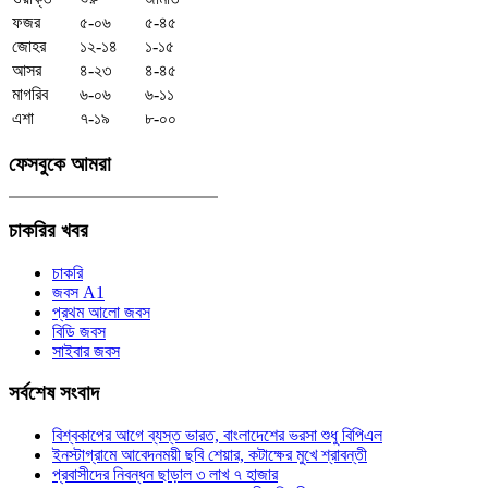
ফজর
৫-০৬
৫-৪৫
জোহর
১২-১৪
১-১৫
আসর
৪-২৩
৪-৪৫
মাগরিব
৬-০৬
৬-১১
এশা
৭-১৯
৮-০০
ফেসবুকে
আমরা
চাকরির
খবর
চাকরি
জবস A1
প্রথম আলো জবস
বিডি জবস
সাইবার জবস
সর্বশেষ
সংবাদ
বিশ্বকাপের আগে ব্যস্ত ভারত, বাংলাদেশের ভরসা শুধু বিপিএল
ইনস্টাগ্রামে আবেদনময়ী ছবি শেয়ার, কটাক্ষের মুখে শ্রাবন্তী
প্রবাসীদের নিবন্ধন ছাড়াল ৩ লাখ ৭ হাজার