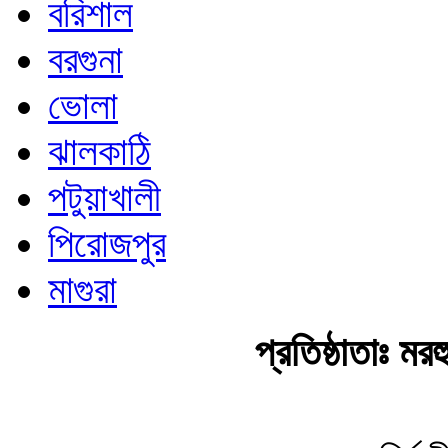
বরিশাল
বরগুনা
ভোলা
ঝালকাঠি
পটুয়াখালী
পিরোজপুর
মাগুরা
প্রতিষ্ঠাতাঃ ম