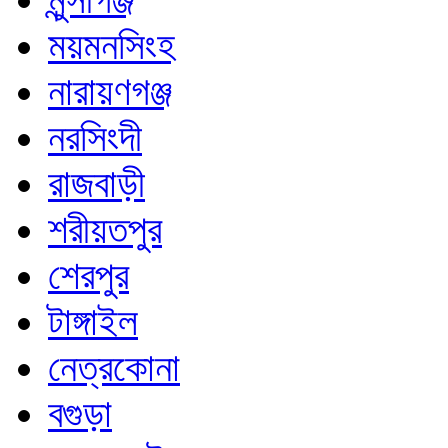
ময়মনসিংহ
নারায়ণগঞ্জ
নরসিংদী
রাজবাড়ী
শরীয়তপুর
শেরপুর
টাঙ্গাইল
নেত্রকোনা
বগুড়া