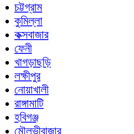
চট্টগ্রাম
কুমিল্লা
কক্সবাজার
ফেনী
খাগড়াছড়ি
লক্ষীপুর
নোয়াখালী
রাঙ্গামাটি
হবিগঞ্জ
মৌলভীবাজার