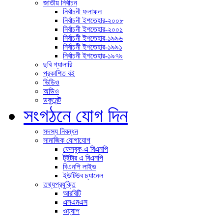
জাতীয় নির্বাচন
নির্বাচনী ফলাফল
নির্বাচনী ইশতেহার-২০০৮
নির্বাচনী ইশতেহার-২০০১
নির্বাচনী ইশতেহার-১৯৯৬
নির্বাচনী ইশতেহার-১৯৯১
নির্বাচনী ইশতেহার-১৯৭৯
ছবি গ্যালারি
প্রকাশিত বই
ভিডিও
অডিও
ডকুমেন্ট
সংগঠনে যোগ দিন
সদস্য নিবন্ধন
সামাজিক যোগাযোগ
ফেসবুক-এ বিএনপি
টুইটার এ বিএনপি
বিএনপি লাইভ
ইউটিউব চ্যানেল
তথ্যপ্রযুক্তি
আরবিটি
এসএমএস
ওয়্যাপ