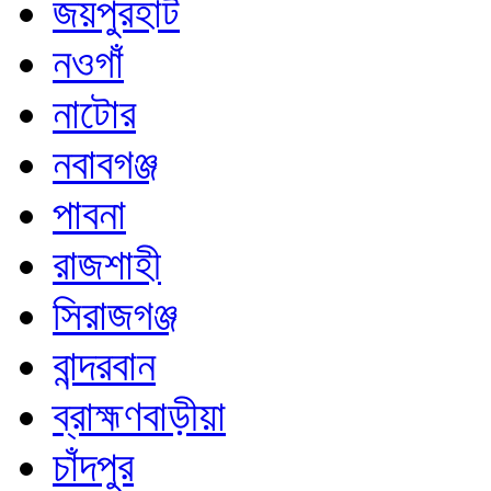
জয়পুরহাট
নওগাঁ
নাটোর
নবাবগঞ্জ
পাবনা
রাজশাহী
সিরাজগঞ্জ
বান্দরবান
ব্রাহ্মণবাড়ীয়া
চাঁদপুর