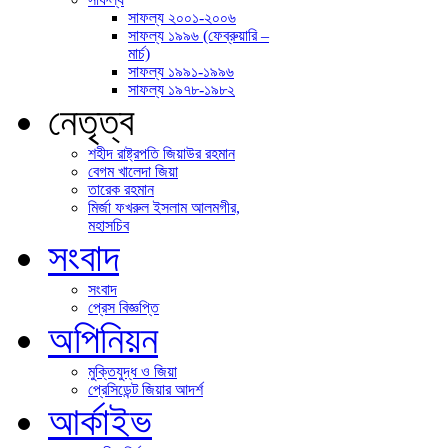
সাফল্য ২০০১-​২০০৬
সাফল্য ১৯৯৬ (ফেব্রুয়ারি –
মার্চ)
সাফল্য ১৯৯১-​১৯৯৬
সাফল্য ১৯৭৮-​১৯৮২
নেতৃত্ব
শহীদ রাষ্ট্রপতি জিয়াউর রহমান
বেগম খালেদা জিয়া
তারেক রহমান
মির্জা ফখরুল ইসলাম আলমগীর,
মহাসচিব
সংবাদ
সংবাদ
প্রেস বিজ্ঞপ্তি
অপিনিয়ন
মুক্তিযুদ্ধ ও জিয়া
প্রেসিডেন্ট জিয়ার আদর্শ
আর্কাইভ