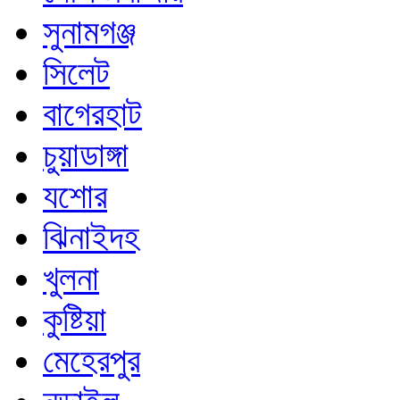
সুনামগঞ্জ
সিলেট
বাগেরহাট
চুয়াডাঙ্গা
যশোর
ঝিনাইদহ
খুলনা
কুষ্টিয়া
মেহেরপুর