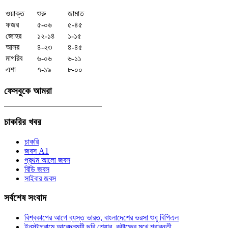
ওয়াক্ত
শুরু
জামাত
ফজর
৫-০৬
৫-৪৫
জোহর
১২-১৪
১-১৫
আসর
৪-২৩
৪-৪৫
মাগরিব
৬-০৬
৬-১১
এশা
৭-১৯
৮-০০
ফেসবুকে
আমরা
চাকরির
খবর
চাকরি
জবস A1
প্রথম আলো জবস
বিডি জবস
সাইবার জবস
সর্বশেষ
সংবাদ
বিশ্বকাপের আগে ব্যস্ত ভারত, বাংলাদেশের ভরসা শুধু বিপিএল
ইনস্টাগ্রামে আবেদনময়ী ছবি শেয়ার, কটাক্ষের মুখে শ্রাবন্তী