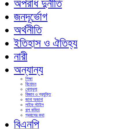
অপরাধ দুর্নীতি
জনদূর্ভোগ
অর্থনীতি
ইতিহাস ও ঐতিহ্য
নারী
অন্যান্য
শিক্ষা
বিনোদন
খেলাধূলা
বিজ্ঞান ও প্রযুক্তি
জানা অজানা
লাইফ স্টাইল
গল্প কবিতা
প্রবাসের কথা
বিএনপি