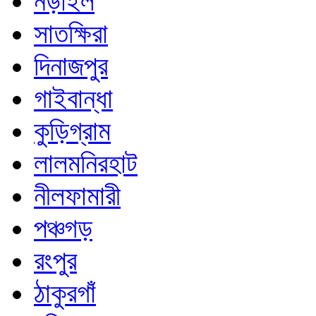
নড়াইল
সাতক্ষিরা
দিনাজপুর
গাইবান্ধা
কুড়িগ্রাম
লালমনিরহাট
নীলফামারী
পঞ্চগড়
রংপুর
ঠাকুরগাঁ