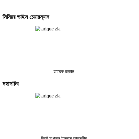
সিনিয়র
ভাইস চেয়ারম্যান
তারেক রহমান
মহাসচিব
মির্জা ফখরুল ইসলাম আলমগীর