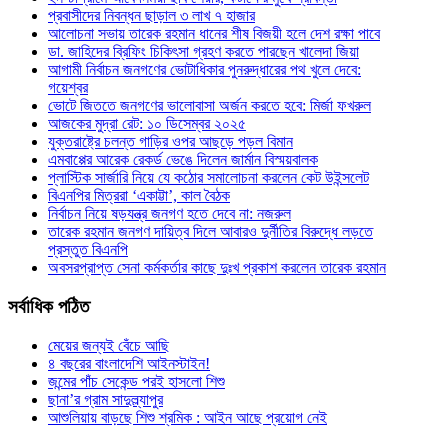
প্রবাসীদের নিবন্ধন ছাড়াল ৩ লাখ ৭ হাজার
আলোচনা সভায় তারেক রহমান ধানের শীষ বিজয়ী হলে দেশ রক্ষা পাবে
ডা. জাহিদের ব্রিফিং চিকিৎসা গ্রহণ করতে পারছেন খালেদা জিয়া
আগামী নির্বাচন জনগণের ভোটাধিকার পুনরুদ্ধারের পথ খুলে দেবে:
গয়েশ্বর
ভোটে জিততে জনগণের ভালোবাসা অর্জন করতে হবে: মির্জা ফখরুল
আজকের মুদ্রা রেট: ১০ ডিসেম্বর ২০২৫
যুক্তরাষ্ট্রে চলন্ত গাড়ির ওপর আছড়ে পড়ল বিমান
এমবাপ্পের আরেক রেকর্ড ভেঙে দিলেন জার্মান বিস্ময়বালক
প্লাস্টিক সার্জারি নিয়ে যে কঠোর সমালোচনা করলেন কেট উইন্সলেট
বিএনপির মিত্ররা ‘একাট্টা’, কাল বৈঠক
নির্বাচন নিয়ে ষড়যন্ত্র জনগণ হতে দেবে না: নজরুল
তারেক রহমান জনগণ দায়িত্ব দিলে আবারও দুর্নীতির বিরুদ্ধে লড়তে
প্রস্তুত বিএনপি
অবসরপ্রাপ্ত সেনা কর্মকর্তার কাছে দুঃখ প্রকাশ করলেন তারেক রহমান
সর্বাধিক
পঠিত
মেয়ের জন্যই বেঁচে আছি
৪ বছরের বাংলাদেশি আইনস্টাইন!
জন্মের পাঁচ সেকেন্ড পরই হাসলো শিশু
ছানা’র গ্রাম সাদুল্ল্যাপুর
আশুলিয়ায় বাড়ছে শিশু শ্রমিক : আইন আছে প্রয়োগ নেই